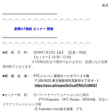
敬具
********************************************
━…━…━…━…━…━…━…━…━…━…━…━…━…━
産業IoT接続 セミナー 開催
********************************************
━…━…━…━…━…━…━…━…━…━…━…━…━…━
■開 催 日 時： 2019年7月12日【金】 [定員：40名]
【セミナー】13:30～17:00
※7月8日(月
)まで受付ておりますが、定員になり次第
受付終了となります。
■開 催 会 場： PTCジャパン 新宿オークタワー３５階
〒160-0023 東京都新宿区西新宿６丁目８−１
https://goo.gl/maps/AzXzaiPRAJ7n88427
■セミナー内 容： ① パートナーソリューションのご紹介
PTC/Kepware、OPC Router、MOXA様、日立ハ
イテクソリューションズ様
② Kepware Linux版を披露、デモ