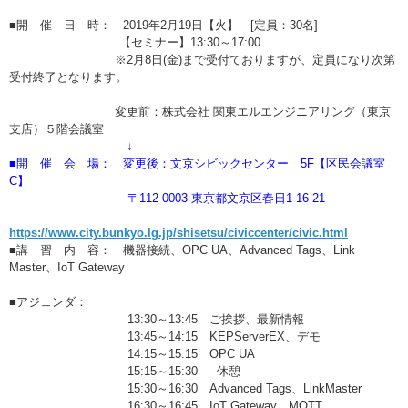
■開 催 日 時： 2019年2月19日【火】 [定員：30名]
【セミナー】13:30～17:00
※2月8日(
金)まで受付ておりますが、定員になり次第
受付終了となります。
変更前：株式会社 関東エルエンジニアリング（東京
支店）５階会議室
↓
■開 催 会 場： 変更後：文京シビックセンター 5F【区民会議室
C】
〒112-0003 東京都文京区春日1‐16‐21
https://www.city.bunkyo.lg.jp/shisetsu/civiccenter/civic.html
■講 習 内 容： 機器接続、OPC UA、Advanced Tags、Link
Master、IoT Gateway
■アジェンダ：
13:30～13:45 ご挨拶、最新情報
13:45～14:15 KEPServerEX、デモ
14:15～15:15 OPC UA
15:15～15:30 --休憩--
15:30～16:30 Advanced Tags、LinkMaster
16:30～16:45 IoT Gateway、MQTT